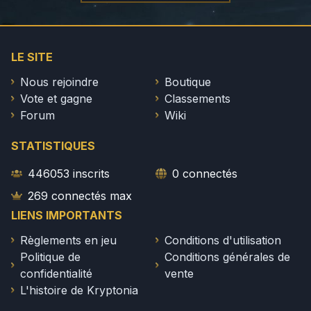
LE SITE
Nous rejoindre
Boutique
Vote et gagne
Classements
Forum
Wiki
STATISTIQUES
446053 inscrits
0 connectés
269 connectés max
LIENS IMPORTANTS
Règlements en jeu
Conditions d'utilisation
Politique de
Conditions générales de
confidentialité
vente
L'histoire de Kryptonia