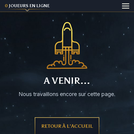
Ouvr
Ouvr
0
0
JOUEURS EN LIGNE
JOUEURS EN LIGNE
A VENIR...
Nous travaillons encore sur cette page.
RETOUR À L'ACCUEIL